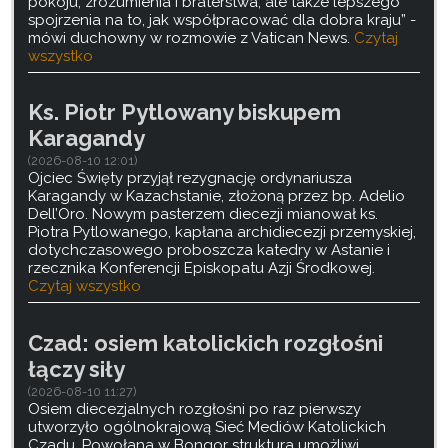
pokoju, zrozumienia i braterstwa, ale także lepszego
spojrzenia na to, jak współpracować dla dobra kraju” -
mówi duchowny w rozmowie z Vatican News.
Czytaj
wszystko
Ks. Piotr Pytlowany biskupem
Karagandy
(2026-08-10 12:01)
Ojciec Święty przyjął rezygnację ordynariusza
Karagandy w Kazachstanie, złożoną przez bp. Adelio
Dell’Oro. Nowym pasterzem diecezji mianował ks.
Piotra Pytlowanego, kapłana archidiecezji przemyskiej,
dotychczasowego proboszcza katedry w Astanie i
rzecznika Konferencji Episkopatu Azji Środkowej.
Czytaj wszystko
Czad: osiem katolickich rozgłośni
łączy siły
(2026-08-10 11:27)
Osiem diecezjalnych rozgłośni po raz pierwszy
utworzyło ogólnokrajową Sieć Mediów Katolickich
Czadu. Powołana w Bongor struktura umożliwi