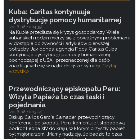
Kuba: Caritas kontynuuje
dystrybucję pomocy humanitarnej
(2026-08-10 14:35)
Na Kubie przedłuża się kryzys gospodarczy. Wiele
kubańskich rodzin mierzy się z poważnymi problemami
w dostępie do żywności i artykułów pierwszej
potrzeby. Jak donosi agencja Fides, Caritas Cuba
kontynuuje dystrybucję pomocy humanitarnej
pochodzącej z USA i przeznaczonej dla osób
znajdujących się w najtrudniejszej sytuacji.
Czytaj
wszystko
Przewodniczący episkopatu Peru:
Wizyta Papieża to czas łaski i
pojednania
(2026-08-10 13:24)
Biskup Carlos García Camader, przewodniczący
Konferencji Episkopatu Peru, komentuje listopadową
podróż Leona XIV do kraju, w którym przyszły papież
był misjonarzem. „Mamy nadzieję, że będzie to czas