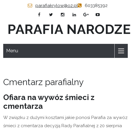
Skip
parafiakrylow@o2.pl
603385392
to
content
PARAFIA NARODZE
Menu
Cmentarz parafialny
Ofiara na wywóz śmieci z
cmentarza
W związku z dużymi kosztami jakie ponosi Parafia za wywóz
śmieci z cmentarza decyzją Rady Parafialnej z 20 sierpnia