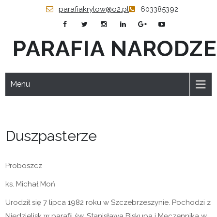
Skip
parafiakrylow@o2.pl
603385392
to
content
PARAFIA NARODZE
Menu
Duszpasterze
Proboszcz
ks. Michał Moń
Urodził się 7 lipca 1982 roku w Szczebrzeszynie. Pochodzi z
Niedzielisk w parafii św. Stanisława Biskupa i Męczennika w