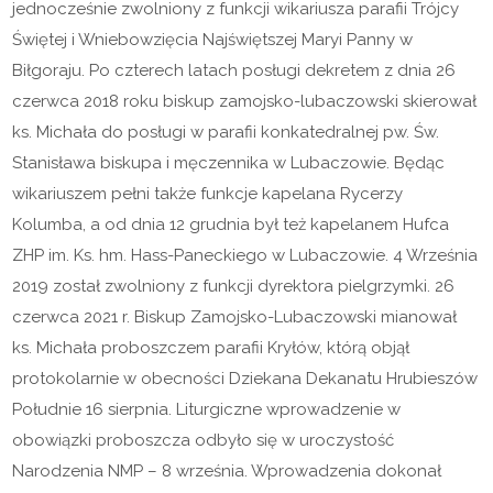
jednocześnie zwolniony z funkcji wikariusza parafii Trójcy
Świętej i Wniebowzięcia Najświętszej Maryi Panny w
Biłgoraju. Po czterech latach posługi dekretem z dnia 26
czerwca 2018 roku biskup zamojsko-lubaczowski skierował
ks. Michała do posługi w parafii konkatedralnej pw. Św.
Stanisława biskupa i męczennika w Lubaczowie. Będąc
wikariuszem pełni także funkcje kapelana Rycerzy
Kolumba, a od dnia 12 grudnia był też kapelanem Hufca
ZHP im. Ks. hm. Hass-Paneckiego w Lubaczowie. 4 Września
2019 został zwolniony z funkcji dyrektora pielgrzymki. 26
czerwca 2021 r. Biskup Zamojsko-Lubaczowski mianował
ks. Michała proboszczem parafii Kryłów, którą objął
protokolarnie w obecności Dziekana Dekanatu Hrubieszów
Południe 16 sierpnia. Liturgiczne wprowadzenie w
obowiązki proboszcza odbyło się w uroczystość
Narodzenia NMP – 8 września. Wprowadzenia dokonał