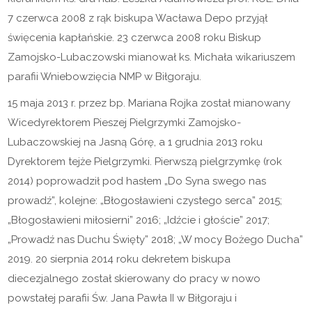
7 czerwca 2008 z rąk biskupa Wacława Depo przyjął
święcenia kapłańskie. 23 czerwca 2008 roku Biskup
Zamojsko-Lubaczowski mianował ks. Michała wikariuszem
parafii Wniebowzięcia NMP w Biłgoraju.
15 maja 2013 r. przez bp. Mariana Rojka został mianowany
Wicedyrektorem Pieszej Pielgrzymki Zamojsko-
Lubaczowskiej na Jasną Górę, a 1 grudnia 2013 roku
Dyrektorem tejże Pielgrzymki. Pierwszą pielgrzymkę (rok
2014) poprowadził pod hasłem „Do Syna swego nas
prowadź”, kolejne: „Błogosławieni czystego serca” 2015;
„Błogosławieni miłosierni” 2016; „Idźcie i głoście” 2017;
„Prowadź nas Duchu Święty” 2018; „W mocy Bożego Ducha”
2019. 20 sierpnia 2014 roku dekretem biskupa
diecezjalnego został skierowany do pracy w nowo
powstałej parafii Św. Jana Pawła II w Biłgoraju i