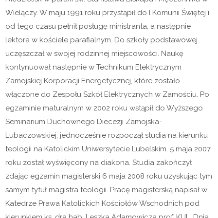
Wielączy. W maju 1991 roku przystąpił do I Komunii Świętej i
od tego czasu pełnił posługę ministranta, a następnie
lektora w kościele parafialnym. Do szkoły podstawowej
uczęszczał w swojej rodzinnej miejscowości. Naukę
kontynuował następnie w Technikum Elektrycznym
Zamojskiej Korporacji Energetycznej, które zostało
włączone do Zespołu Szkół Elektrycznych w Zamościu. Po
egzaminie maturalnym w 2002 roku wstąpił do Wyższego
Seminarium Duchownego Diecezji Zamojska-
Lubaczowskiej, jednocześnie rozpoczął studia na kierunku
teologii na Katolickim Uniwersytecie Lubelskim. 5 maja 2007
roku został wyświęcony na diakona. Studia zakończył
zdając egzamin magisterski 6 maja 2008 roku uzyskując tym
samym tytuł magistra teologii. Pracę magisterską napisał w
Katedrze Prawa Katolickich Kościołów Wschodnich pod
kierunkiem ks. dra hab. Leszka Adamowicza prof. KUL. Dnia