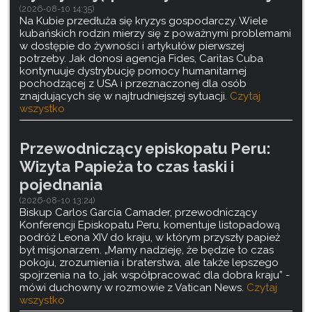
(2026-08-10 14:35)
Na Kubie przedłuża się kryzys gospodarczy. Wiele
kubańskich rodzin mierzy się z poważnymi problemami
w dostępie do żywności i artykułów pierwszej
potrzeby. Jak donosi agencja Fides, Caritas Cuba
kontynuuje dystrybucję pomocy humanitarnej
pochodzącej z USA i przeznaczonej dla osób
znajdujących się w najtrudniejszej sytuacji.
Czytaj
wszystko
Przewodniczący episkopatu Peru:
Wizyta Papieża to czas łaski i
pojednania
(2026-08-10 13:24)
Biskup Carlos García Camader, przewodniczący
Konferencji Episkopatu Peru, komentuje listopadową
podróż Leona XIV do kraju, w którym przyszły papież
był misjonarzem. „Mamy nadzieję, że będzie to czas
pokoju, zrozumienia i braterstwa, ale także lepszego
spojrzenia na to, jak współpracować dla dobra kraju” -
mówi duchowny w rozmowie z Vatican News.
Czytaj
wszystko