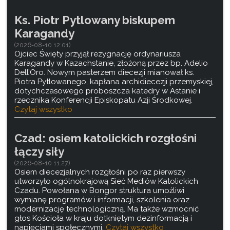
Ks. Piotr Pytlowany biskupem
Karagandy
(2026-08-10 12:01)
Ojciec Święty przyjął rezygnację ordynariusza
Karagandy w Kazachstanie, złożoną przez bp. Adelio
Dell’Oro. Nowym pasterzem diecezji mianował ks.
Piotra Pytlowanego, kapłana archidiecezji przemyskiej,
dotychczasowego proboszcza katedry w Astanie i
rzecznika Konferencji Episkopatu Azji Środkowej.
Czytaj wszystko
Czad: osiem katolickich rozgłośni
łączy siły
(2026-08-10 11:27)
Osiem diecezjalnych rozgłośni po raz pierwszy
utworzyło ogólnokrajową Sieć Mediów Katolickich
Czadu. Powołana w Bongor struktura umożliwi
wymianę programów i informacji, szkolenia oraz
modernizację technologiczną. Ma także wzmocnić
głos Kościoła w kraju dotkniętym dezinformacją i
napięciami społecznymi.
Czytaj wszystko